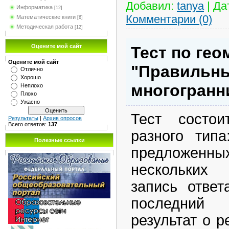
Добавил:
tanya
|
Да
Информатика
[12]
Комментарии (0)
Математические книги
[6]
Методическая работа
[12]
Оцените мой сайт
Тест по гео
Оцените мой сайт
"Правильн
Отлично
Хорошо
многогранн
Неплохо
Плохо
Ужасно
Тест состо
Результаты
|
Архив опросов
Всего ответов:
137
разного тип
Полезные ссылки
предложенны
нескольких 
запись ответ
последний 
результат о 