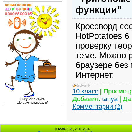
функции"
Кроссворд со
HotPotatoes 6
проверку теор
теме. Можно 
браузере без
Интернет.
10 класс
|
Просмотр
Добавил:
tanya
|
Да
Рисунок с сайта
//le-savchen.ucoz.ru/
Комментарии (2)
© Козак Т.И., 2011-2026