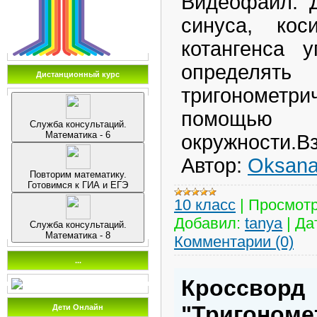
Видеофайл. 
синуса, кос
котангенса у
опреде
Дистанционный курс
тригонометр
помощь
Служба консультаций.
Математика - 6
окружности.
Автор:
Oksana
Повторим математику.
Готовимся к ГИА и ЕГЭ
10 класс
|
Просмотр
Добавил:
tanya
|
Да
Служба консультаций.
Математика - 8
Комментарии (0)
...
Кроссворд
"Тригономе
Дети Онлайн