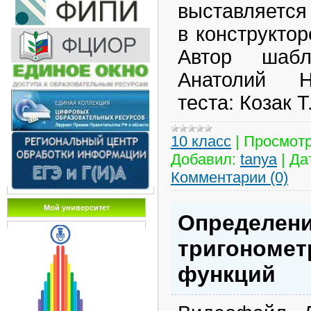
выставляется 
в конструктор
Автор шабл
Анатолий Н
теста: Козак Т
10 класс
|
Просмотр
Добавил:
tanya
|
Да
Комментарии (0)
Мой университет
Определени
тригономет
функций