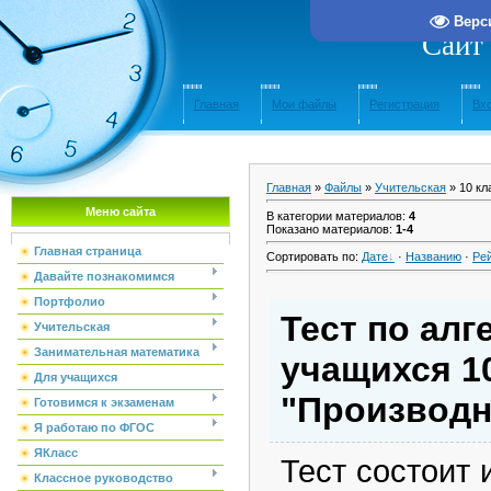
Верс
Сайт
Главная
Мои файлы
Регистрация
Вх
Главная
»
Файлы
»
Учительская
» 10 кл
Меню сайта
В категории материалов
:
4
Показано материалов
:
1-4
Главная страница
Сортировать по
:
Дате
·
Названию
·
Ре
Давайте познакомимся
Портфолио
Тест по алг
Учительская
Занимательная математика
учащихся 10
Для учащихся
"Производн
Готовимся к экзаменам
Я работаю по ФГОС
ЯКласс
Тест состоит 
Классное руководство