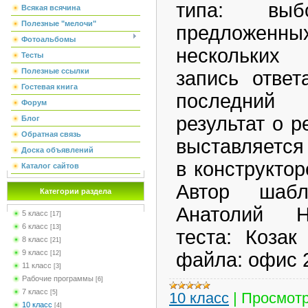
типа: вы
Всякая всячина
Полезные "мелочи"
предложенны
Фотоальбомы
нескольких 
Тесты
Полезные ссылки
запись ответ
Гостевая книга
последний 
Форум
результат о 
Блог
Обратная связь
выставляется 
Доска объявлений
в конструктор
Каталог сайтов
Автор шабл
Категории раздела
Анатолий Н
5 класс
[17]
6 класс
[13]
теста: Козак
8 класс
[21]
9 класс
файла: офис 2
[12]
11 класс
[3]
Рабочие программы
[6]
7 класс
[5]
10 класс
|
Просмотр
10 класс
[4]