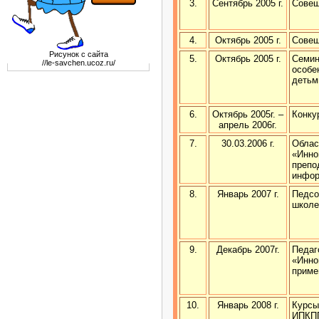
3.
Сентябрь 2005 г.
Совещ
4.
Октябрь 2005 г.
Совещ
Рисунок с сайта
5.
Октябрь 2005 г.
Семин
//le-savchen.ucoz.ru/
особе
детьм
6.
Октябрь 2005г. –
Конку
апрель 2006г.
7.
30.03.2006 г.
Облас
«Инно
препо
инфор
8.
Январь 2007 г.
Педсо
школе
9.
Декабрь 2007г.
Педаг
«Инно
приме
10.
Январь 2008 г.
Курсы
ИПКП