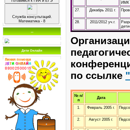
Готовимся к ГИА и ЕГЭ
ИМК 
27.
Декабрь 2011 г.
Пров
Служба консультаций.
Математика - 8
28.
2011/2012 уч.г.
Разр
дети
...
Организ
педагогиче
Дети Онлайн
конференц
по ссылке
№ п/
Дата
п
1.
Февраль 2005 г.
Педсо
2.
Август 2005 г.
Педсо