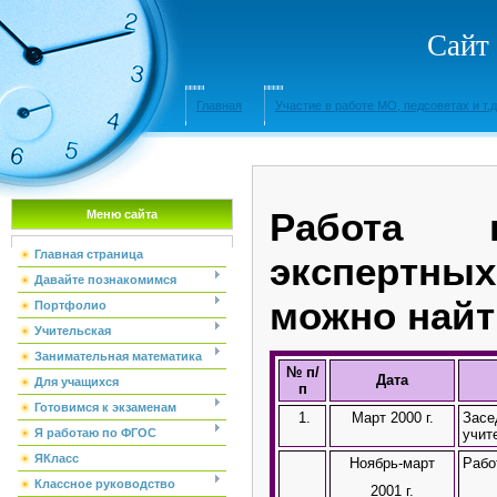
Сайт
Главная
Участие в работе МО, педсоветах и т.д
Работа в
Меню сайта
Главная страница
экспертных
Давайте познакомимся
можно найт
Портфолио
Учительская
Занимательная математика
№ п/
Дата
Для учащихся
п
Готовимся к экзаменам
1.
Март 2000 г.
Засе
учит
Я работаю по ФГОС
ЯКласс
Ноябрь-март
Рабо
Классное руководство
2001 г.