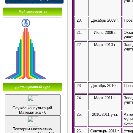
учит
Мой университет
20.
Декабрь 2009 г.
Пров
21.
Июнь 2009 г.
Экза
учас
22.
Март 2010 г.
Засе
учит
23.
Декабрь 2010 г.
Пров
Дистанционный курс
24.
Март 2011 г.
Засе
учит
Служба консультаций.
Математика - 6
25.
2010/2011 уч.г.
Атте
муни
коми
Повторим математику.
26.
Сентябрь 2011 г.
Утве