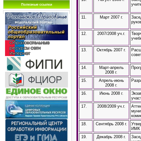
учит
Полезные ссылки
11.
Март 2007 г.
Засе
руко
12.
2007/2008 уч.г.
Твор
учеб
13.
Октябрь 2007 г.
Расш
сове
14.
Март-апрель
Прог
2008 г.
15.
Апрель-июнь
Разр
2008 г.
16.
Июнь 2008 г.
Экза
учас
17.
2008/2009 уч.г.
Атте
муни
коми
18.
Сентябрь 2008 г.
Утве
ИМК 
19.
Декабрь 2008 г.
Засе