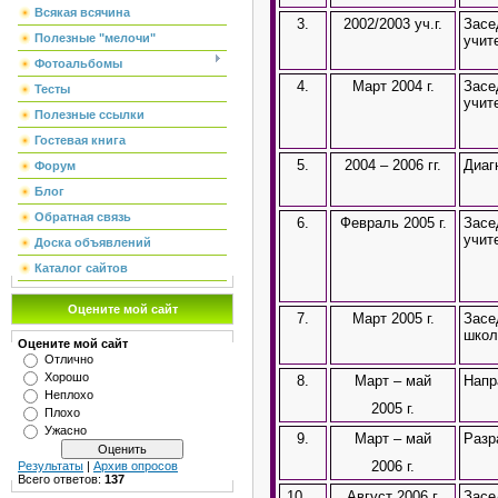
Всякая всячина
3.
2002/2003 уч.г.
Засе
Полезные "мелочи"
учит
Фотоальбомы
4.
Март 2004 г.
Засе
Тесты
учит
Полезные ссылки
Гостевая книга
5.
2004 – 2006 гг.
Диаг
Форум
Блог
Обратная связь
6.
Февраль 2005 г.
Засе
учит
Доска объявлений
Каталог сайтов
Оцените мой сайт
7.
Март 2005 г.
Засе
шко
Оцените мой сайт
Отлично
Хорошо
8.
Март – май
Напр
Неплохо
2005 г.
Плохо
Ужасно
9.
Март – май
Разр
2006 г.
Результаты
|
Архив опросов
Всего ответов:
137
10.
Август 2006 г.
Засе