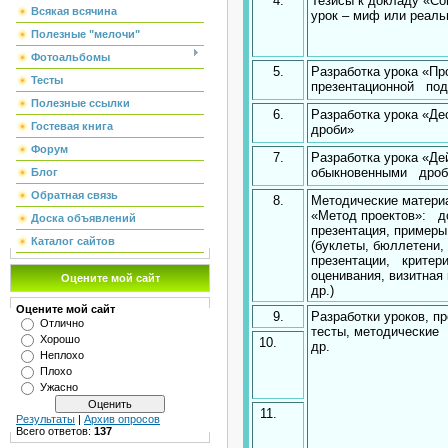
4.
Тезисы к докладу «С
Всякая всячина
урок – миф или реаль
Полезные "мелочи"
Фотоальбомы
5.
Разработка урока «Пр
Тесты
презентационной по
Полезные ссылки
6.
Разработка урока «Де
Гостевая книга
дроби»
Форум
7.
Разработка урока «Де
обыкновенными дроб
Блог
Обратная связь
8.
Методические матери
«Метод проектов»: д
Доска объявлений
презентация, примеры
Каталог сайтов
(буклеты, бюллетени,
презентации, критер
оценивания, визитная 
Оцените мой сайт
др.)
Оцените мой сайт
9.
Разработки уроков, пр
Отлично
тесты, методические
Хорошо
10.
др.
Неплохо
Плохо
Ужасно
11.
Результаты
|
Архив опросов
Всего ответов:
137