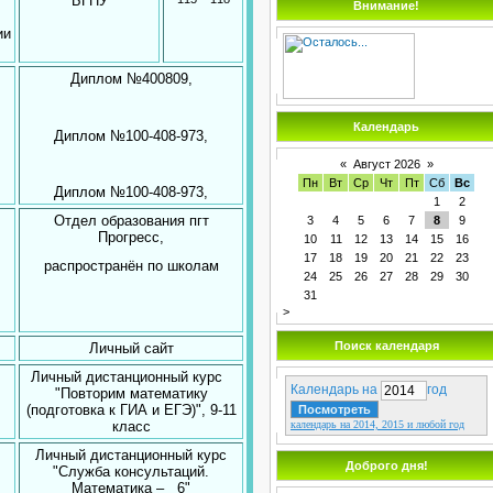
ой
БГПУ
Внимание!
ии
Диплом №400809,
Календарь
Диплом №100-408-973,
«
Август 2026
»
Пн
Вт
Ср
Чт
Пт
Сб
Вс
Диплом №100-408-973,
1
2
Отдел образования пгт
3
4
5
6
7
8
9
Прогресс,
10
11
12
13
14
15
16
17
18
19
20
21
22
23
распространён по школам
24
25
26
27
28
29
30
31
>
Поиск календаря
Личный сайт
Личный дистанционный курс
Календарь на
год
"Повторим математику
(подготовка к ГИА и ЕГЭ)", 9-11
календарь на 2014, 2015 и любой год
класс
Личный дистанционный курс
Доброго дня!
"Служба консультаций.
Математика – 6"