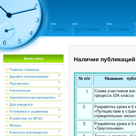
Главная
Мои публикации
Регистрация
Наличие публикаций
Меню сайта
Главная страница
Давайте познакомимся
№ п/п
Название публ
Портфолио
Учительская
Схема участников вос
процесса 10А класса
Занимательная математика
Для учащихся
2.
Разработка урока в 6 
«Путешествие в стра
Готовимся к экзаменам
отрицательных чисел
Я работаю по ФГОС
3.
Разработка урока в 5 
ЯКласс
«Треугольники»
Классное руководство