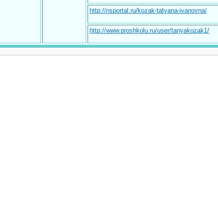
http://nsportal.ru/kozak-tatyana-ivanovna/
http://www.proshkolu.ru/user/tanyakozak1/