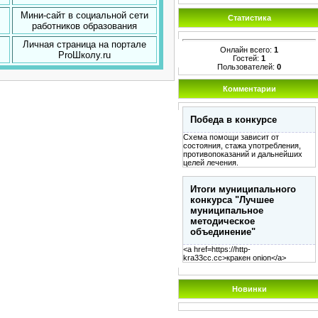
Мини-сайт в социальной сети
Статистика
работников образования
Личная страница на портале
Онлайн всего:
1
ProШколу.ru
Гостей:
1
Пользователей:
0
Комментарии
Победа в конкурсе
Схема помощи зависит от
состояния, стажа употребления,
противопоказаний и дальнейших
целей лечения.
Итоги муниципального
конкурса "Лучшее
муниципальное
методическое
объединение"
<a href=https://http-
kra33cc.cc>кракен onion</a>
Новинки