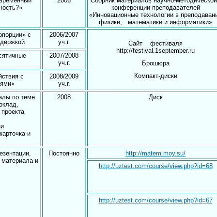
овременный
2006
Сборник материалов научно-методическ
ность?»
конференции преподавателей
«Инновационные технологии в преподаван
физики, математики и информатики»
опорции» с
2006/2007
ддержкой
уч.г.
Сайт фестиваля
http://festival.1september.ru
сятичные
2007/2008
уч.г.
Брошюра
Компакт-диски
йствия с
2008/2009
ями»
уч.г.
алы по теме
2008
Диск
оклад,
 проекта
ии
карточка и
езентации,
Постоянно
http://matem.moy.su/
 материала и
http://uztest.com/course/view.php?id=68
http://uztest.com/course/view.php?id=67