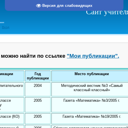
Версия для слабовидящих
Сайт учител
Вход
 можно найти по ссылке
"Мои публикации".
икации
Год
Место публикации
публикации
питательного
2004
Методический вестник №3 «Самый
классный классный»
классе
2005
Газета «Математика» №3/2005 г.
ну
»
классе (КО)
2005
Газета «Математика» №19/2005 г.