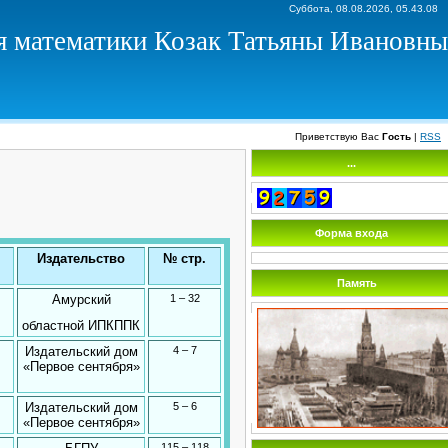
Суббота, 08.08.2026, 05.43.08
я математики Козак Татьяны Ивановны
Приветствую Вас
Гость
|
RSS
...
Форма входа
Издательство
№ стр.
Память
Амурский
1 – 32
областной ИПКППК
Издательский дом
4 – 7
«Первое сентября»
Издательский дом
5 – 6
«Первое сентября»
115 – 118