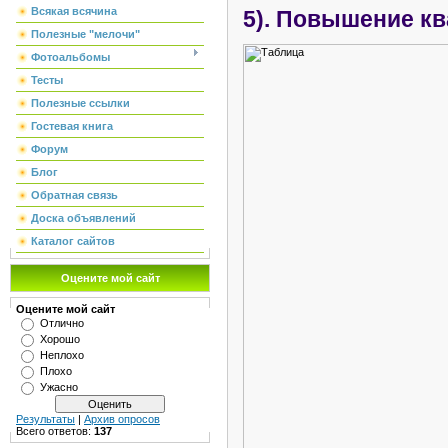
Всякая всячина
5). Повышение кв
Полезные "мелочи"
Фотоальбомы
Тесты
Полезные ссылки
Гостевая книга
Форум
Блог
Обратная связь
Доска объявлений
Каталог сайтов
Оцените мой сайт
Оцените мой сайт
Отлично
Хорошо
Неплохо
Плохо
Ужасно
Результаты
|
Архив опросов
Всего ответов:
137