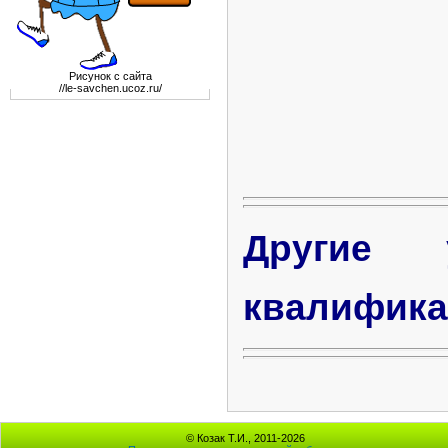
Рисунок с сайта
//le-savchen.ucoz.ru/
Другие 
квалифик
© Козак Т.И., 2011-2026