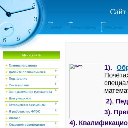
Сайт
Главная
Общие сведения
Регистрация
Меню сайта
1).
Об
Главная страница
Давайте познакомимся
Почёта»
Портфолио
специа
Учительская
матема
Занимательная математика
Для учащихся
2). Пе
Готовимся к экзаменам
3). Пр
Я работаю по ФГОС
ЯКласс
4). Квалификаци
Классное руководство