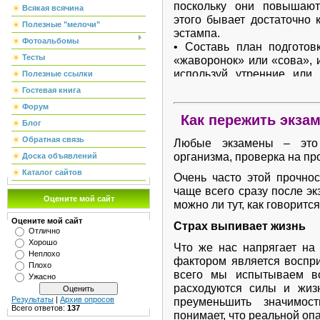
поскольку они повышают
Всякая всячина
этого бывает достаточно 
Полезные "мелочи"
эстампа.
Фотоальбомы
• Составь план подготов
Тесты
«жаворонок» или «сова», 
используй утренние или
Полезные ссылки
каждый день подготовки,
Гостевая книга
именно сегодня будет 
Форум
позанимаюсь», а какие име
Как пережить экза
Блог
• Начни с самого трудного 
Обратная связь
всего. Но если тебе трудн
Любые экзамены – это
материала, который тебе
организма, проверка на пр
Доска объявлений
Возможно, постепенно войд
Каталог сайтов
Очень часто этой прочнос
• Чередуй занятия и отдых
чаще всего сразу после эк
минут — перерыв. Можно 
Оцените мой сайт
можно ли тут, как говоритс
цветы, сделать зарядку, пр
Оцените мой сайт
• Не надо стремиться к 
Страх выпивает жизнь
Отлично
наизусть весь учебник. П
Хорошо
Что же нас напрягает н
счет составления планов,
Неплохо
фактором является воспри
Планы полезны и потому, ч
Плохо
всего мы испытываем в
повторении материала.
Ужасно
расходуются силы и жиз
• Выполняй как можно бол
преуменьшить значимос
Результаты
|
Архив опросов
по этому предмету. Э
Всего ответов:
137
понимает, что реальной опа
конструкциями тестовых за