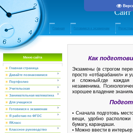
Верс
Сайт
Главная
Готовимся к экзаменам
Регистра
Как подготови
Меню сайта
Главная страница
Экзамены (в строгом пере
просто «отбарабанил» и у
Давайте познакомимся
и сложный,где каждая
Портфолио
незаменима. Психологичес
Учительская
хорошее владение знаниям
Занимательная математика
Подгото
Для учащихся
Готовимся к экзаменам
• Сначала подготовь мест
Я работаю по ФГОС
вещи, удобно расположи 
ЯКласс
бумагу, карандаши.
• Можно ввести в интерье
Классное руководство