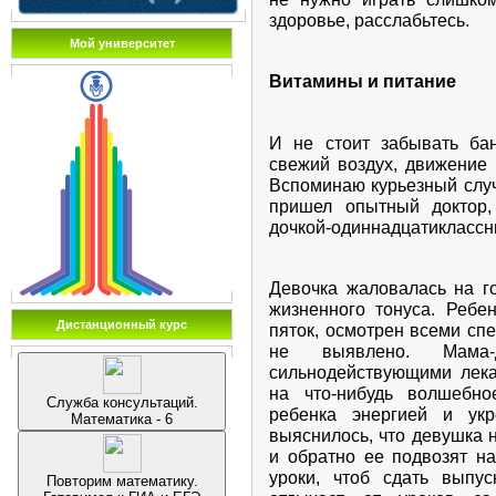
чернилами.
здоровье, расслабьтесь.
• Продумай, как ты оденеш
Мой университет
может быть прохладно 
экзамене 3 часа.
Витамины и питание
ПАМЯТКА 
И не стоит забывать ба
свежий воздух, движение 
Как вести себя во вре
Вспоминаю курьезный случа
Экзаменационные материал
пришел опытный доктор,
сгруппированы задания ра
дочкой-одиннадцатиклассн
задания, которые ты в си
в соответствии с прогр
отвечают образователь
Девочка жаловалась на го
отвечают более высокому 
жизненного тонуса. Реб
Дистанционный курс
школьной программе — они
пяток, осмотрен всеми сп
не выявлено. Мама-
Итак, позади период подго
сильнодействующими лека
то, чтобы привести себя
на что-нибудь волшебно
Служба консультаций.
ритмическом дыхании, 
ребенка энергией и ук
Математика - 6
успокойся. Вот и хорошо!
выяснилось, что девушка 
и обратно ее подвозят на
Будь внимателен!
уроки, чтоб сдать выпу
Повторим математику.