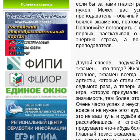
если бы за нами гнался р
• Тренируйся с секундомер
Полезные ссылки
нужен. Может, вас ус
тестов (на задания в час
преподаватель – обычный 
задание).
боялся экзаменов, поэтому
• Готовясь к экзаменам
Попробуйте поговорить с н
справишься, а, напротив, 
первых, рассказывая о
• Оставь один день пе
энергию страха, а во-
повторить все планы отве
преподавателя.
трудных вопроса.
Накануне экзамена
Другой способ: подумай
экзамен… что тогда? Жизн
• Многие считают: для то
главное, экзамен всегда
экзамену, не хватает всего
артисты, которые стали с
неправильно. Ты уже ус
седьмого раза, а теперь 
Напротив, с вечера перес
игра, которую придумали
прогулку. Выспись как мож
значимость, тем более, эт
ощущением своего здоро
Очень часто успех и неусп
экзамен — это своеобразн
вовсе и не нужен этот вуз
себя, показать свои возмо
это не ваш путь, и судьба
• В пункт сдачи экзамена 
расслабившись и спок
за полчаса до начала т
придумаете что-нибудь бол
пропуск, паспорт (а не с
Главный тезис: экзамены 
(про запас) гелевых и
не нужно играть слишком