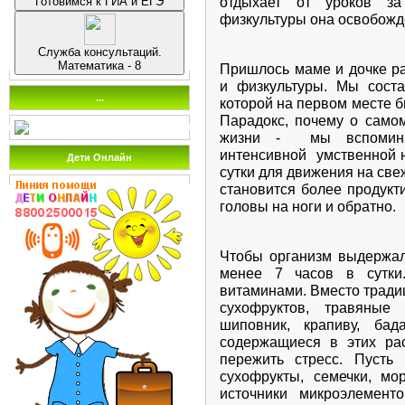
отдыхает от уроков за
Готовимся к ГИА и ЕГЭ
В начале тестирования т
физкультуры она освобожд
(как заполнять бланк, ка
номер школы и т.п.). О
Служба консультаций.
запомнишь все эти правила
Математика - 8
Пришлось маме и дочке ра
и физкультуры. Мы соста
Соблюдай правила повед
...
которой на первом месте 
Не выкрикивай с места
Парадокс, почему о само
организатору проведения 
жизни - мы вспомина
вопросы не должны касать
интенсивной умственной н
Дети Онлайн
только на вопросы, св
сутки для движения на све
регистрационного блан
становится более продукт
трудностей с тестопакето
головы на ноги и обратно.
отсутствие текста в бланке и
Сосредоточься!
Чтобы организм выдержал
менее 7 часов в сутки
После заполнения бланка 
витаминами. Вместо тради
непонятные для себя мом
сухофруктов, травяные
забыть про окружающих. Д
шиповник, крапиву, бад
текст заданий и часы, 
содержащиеся в этих рас
теста. Торопись не спеша!
пережить стресс. Пусть
сухофрукты, семечки, мо
Не бойся!
источники микроэлемен