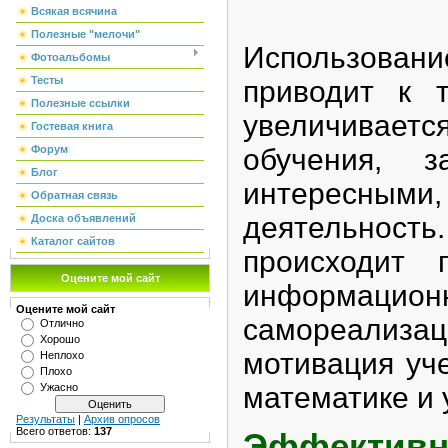
Всякая всячина
Полезные "мелочи"
Использован
Фотоальбомы
Тесты
приводит к 
Полезные ссылки
увеличивае
Гостевая книга
Форум
обучения, 
Блог
интересным
Обратная связь
деятельност
Доска объявлений
Каталог сайтов
происходит 
Оцените мой сайт
информацио
Оцените мой сайт
самореализац
Отлично
Хорошо
мотивация уче
Неплохо
Плохо
Ужасно
математике и 
Результаты
|
Архив опросов
Всего ответов:
137
Эффективн