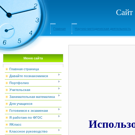
Сайт
Главная
Научно-методическая деятельность
Меню сайта
Главная страница
Давайте познакомимся
Портфолио
Учительская
Занимательная математика
Для учащихся
Готовимся к экзаменам
Я работаю по ФГОС
Использо
ЯКласс
Классное руководство