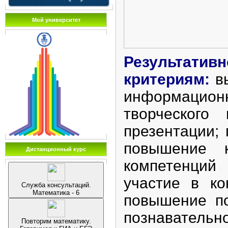
Мой университет
Результати
критериям:
в
информацион
творческого
презентации; 
повышение к
Дистанционный курс
компетенций
участие в ко
Служба консультаций.
Математика - 6
повышение по
познавательно
Повторим математику.