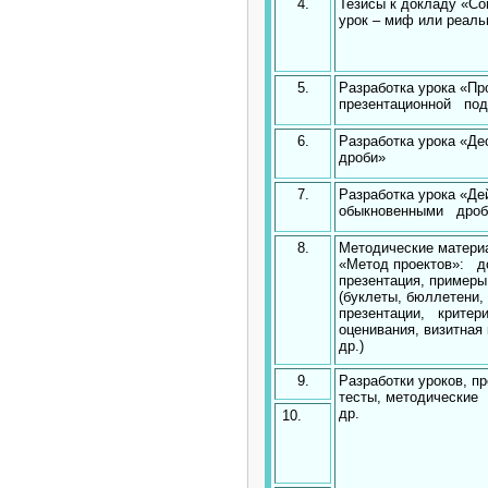
4.
Тезисы к докладу «С
урок – миф или реаль
5.
Разработка урока «Пр
презентационной по
6.
Разработка урока «Де
дроби»
7.
Разработка урока «Де
обыкновенными дроб
8.
Методические матери
«Метод проектов»: д
презентация, примеры
(буклеты, бюллетени,
презентации, критер
оценивания, визитная 
др.)
9.
Разработки уроков, пр
тесты, методические
др.
10.