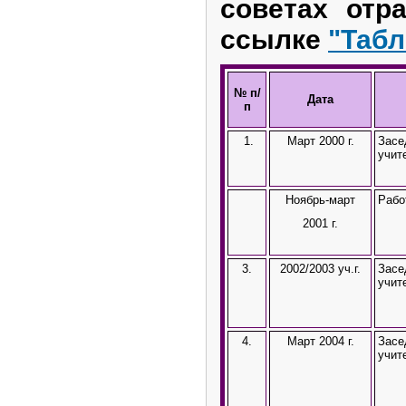
советах отр
ссылке
"Табл
№ п/
Дата
п
1.
Март 2000 г.
Засе
учит
Ноябрь-март
Рабо
2001 г.
3.
2002/2003 уч.г.
Засе
учит
4.
Март 2004 г.
Засе
учит