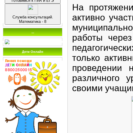
Готовимся к ГИА и ЕГЭ
На протяжени
активно учас
Служба консультаций.
Математика - 8
муниципальн
...
работы через
педагогическ
Дети Онлайн
только актив
проведении 
различного у
своими учащи